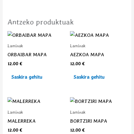
Antzeko produktuak
Laminak
Laminak
ORBAIBAR MAPA
AEZKOA MAPA
12.00
€
12.00
€
Saskira gehitu
Saskira gehitu
Laminak
Laminak
MALERREKA
BORTZIRI MAPA
12.00
€
12.00
€