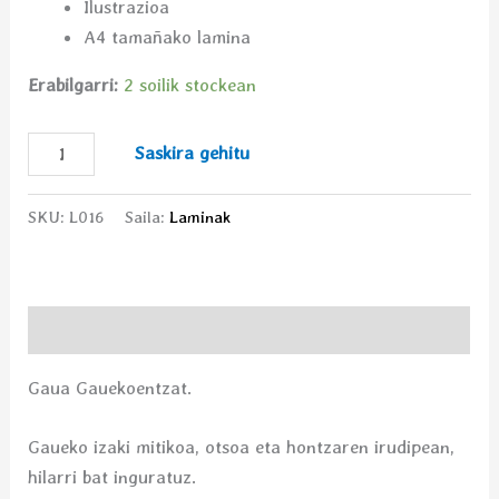
Ilustrazioa
A4 tamañako lamina
Erabilgarri:
2 soilik stockean
Saskira gehitu
SKU:
L016
Saila:
Laminak
Deskribapena
Gaua Gauekoentzat.
Gaueko izaki mitikoa, otsoa eta hontzaren irudipean,
hilarri bat inguratuz.