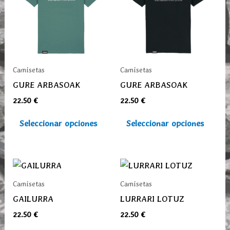
múltiples
múlti
variantes.
varia
Las
Las
opciones
opcio
se
se
Camisetas
Camisetas
pueden
pued
GURE ARBASOAK
GURE ARBASOAK
elegir
elegi
22.50
€
22.50
€
en
en
la
la
Seleccionar opciones
Seleccionar opciones
página
pági
de
de
producto
prod
Este
Este
producto
prod
Camisetas
Camisetas
tiene
tiene
GAILURRA
LURRARI LOTUZ
múltiples
múlti
22.50
€
22.50
€
variantes.
varia