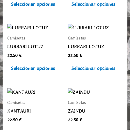
Las
Las
Seleccionar opciones
Seleccionar opciones
opciones
opcio
se
se
pueden
pued
Este
Este
elegir
elegi
producto
prod
Camisetas
Camisetas
en
en
tiene
tiene
LURRARI LOTUZ
LURRARI LOTUZ
la
la
múltiples
múlti
22.50
€
22.50
€
página
pági
variantes.
varia
de
de
Las
Las
Seleccionar opciones
Seleccionar opciones
producto
prod
opciones
opcio
se
se
pueden
pued
Este
Este
elegir
elegi
producto
prod
Camisetas
Camisetas
en
en
tiene
tiene
KANTAURI
ZAINDU
la
la
múltiples
múlti
22.50
€
22.50
€
página
pági
variantes.
varia
de
de