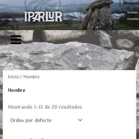
Ir
Hizkunt
al
Euskara
Castellan
contenido
Inicio
/ Hombre
Hombre
Mostrando 1–12 de 20 resultados