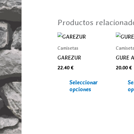
Productos relacionad
Este
producto
Camisetas
Camiset
tiene
GAREZUR
GURE 
múltiples
22.40
€
20.00
€
variantes.
Las
Seleccionar
Se
opciones
opciones
op
se
pueden
elegir
en
la