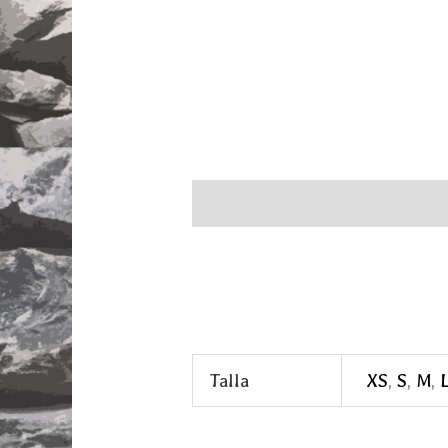
Descripción
Información adi
Talla
XS
,
S
,
M
,