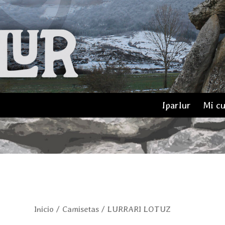
Iparlur
Mi c
LURRARI
Inicio
/
Camisetas
/ LURRARI LOTUZ
LOTUZ