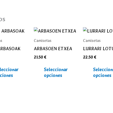
os
Este
Este
producto
producto
as
Camisetas
Camisetas
tiene
tiene
ARBASOAK
ARBASOEN ETXEA
LURRARI LOT
múltiples
múltiples
21.50
€
22.50
€
variantes.
variantes.
Las
Las
leccionar
Seleccionar
Seleccion
opciones
opciones
ciones
opciones
opciones
se
se
pueden
pueden
elegir
elegir
en
en
la
la