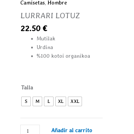
Camisetas
,
Hombre
cantidad
LURRARI LOTUZ
22.50
€
Mutilak
Urdina
%100 kotoi organikoa
Talla
S
M
L
XL
XXL
Añadir al carrito