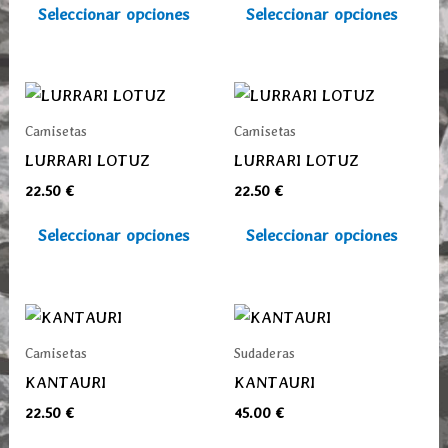
Las
Las
Seleccionar opciones
Seleccionar opciones
opciones
opcio
se
se
pueden
pued
Este
Este
elegir
elegi
producto
prod
Camisetas
Camisetas
en
en
tiene
tiene
LURRARI LOTUZ
LURRARI LOTUZ
la
la
múltiples
múlti
22.50
€
22.50
€
página
pági
variantes.
varia
de
de
Las
Las
Seleccionar opciones
Seleccionar opciones
producto
prod
opciones
opcio
se
se
pueden
pued
Este
Este
elegir
elegi
producto
prod
Camisetas
Sudaderas
en
en
tiene
tiene
KANTAURI
KANTAURI
la
la
múltiples
múlti
22.50
€
45.00
€
página
pági
variantes.
varia
de
de