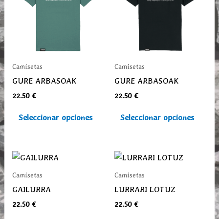
múltiples
múlti
variantes.
varia
Las
Las
opciones
opcio
se
se
Camisetas
Camisetas
pueden
pued
GURE ARBASOAK
GURE ARBASOAK
elegir
elegi
22.50
€
22.50
€
en
en
la
la
Seleccionar opciones
Seleccionar opciones
página
pági
de
de
producto
prod
Este
Este
producto
prod
Camisetas
Camisetas
tiene
tiene
GAILURRA
LURRARI LOTUZ
múltiples
múlti
22.50
€
22.50
€
variantes.
varia