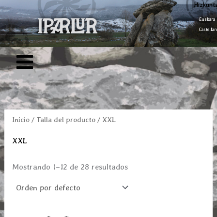
Ir
Hizkunt
al
Euskara
Castellan
contenido
Inicio
/ Talla del producto / XXL
XXL
Mostrando 1–12 de 28 resultados