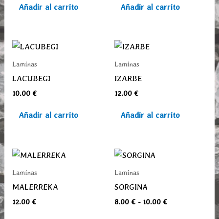
Añadir al carrito
Añadir al carrito
Laminas
Laminas
LACUBEGI
IZARBE
10.00
€
12.00
€
Añadir al carrito
Añadir al carrito
Rango
Este
de
prod
precios:
Laminas
Laminas
desde
tiene
MALERREKA
SORGINA
8.00 €
múlti
hasta
12.00
€
8.00
€
-
10.00
€
varia
10.00 €