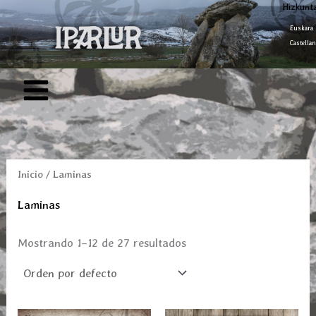
Ir
Hizkunt
al
Euskara
Castellan
contenido
Inicio
/ Laminas
Laminas
Mostrando 1–12 de 27 resultados