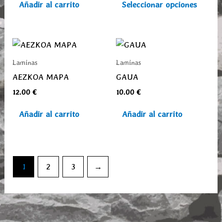
Las
Añadir al carrito
Seleccionar opciones
opcio
se
pued
elegi
Laminas
Laminas
en
AEZKOA MAPA
GAUA
la
12.00
€
10.00
€
pági
de
Añadir al carrito
Añadir al carrito
prod
1
2
3
→