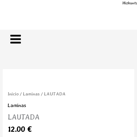
Ir
Hizkunt
al
Euskara
Castellan
contenido
LAUTADA
cantidad
Inicio
/
Laminas
/ LAUTADA
Laminas
LAUTADA
12.00
€