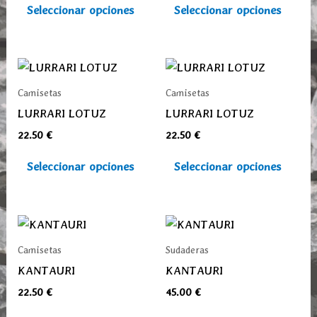
Las
Las
Seleccionar opciones
Seleccionar opciones
opciones
opcio
se
se
pueden
pued
Este
Este
elegir
elegi
producto
prod
Camisetas
Camisetas
en
en
tiene
tiene
LURRARI LOTUZ
LURRARI LOTUZ
la
la
múltiples
múlti
22.50
€
22.50
€
página
pági
variantes.
varia
de
de
Las
Las
Seleccionar opciones
Seleccionar opciones
producto
prod
opciones
opcio
se
se
pueden
pued
Este
Este
elegir
elegi
producto
prod
Camisetas
Sudaderas
en
en
tiene
tiene
KANTAURI
KANTAURI
la
la
múltiples
múlti
22.50
€
45.00
€
página
pági
variantes.
varia
de
de