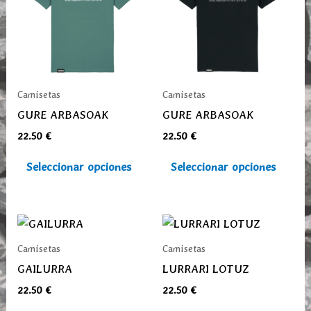
múltiples
múlti
variantes.
varia
Las
Las
opciones
opcio
se
se
Camisetas
Camisetas
pueden
pued
GURE ARBASOAK
GURE ARBASOAK
elegir
elegi
22.50
€
22.50
€
en
en
la
la
Seleccionar opciones
Seleccionar opciones
página
pági
de
de
producto
prod
Este
Este
producto
prod
Camisetas
Camisetas
tiene
tiene
GAILURRA
LURRARI LOTUZ
múltiples
múlti
22.50
€
22.50
€
variantes.
varia