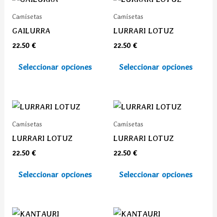
elegir
elegi
producto
prod
Camisetas
Camisetas
en
en
tiene
tiene
GAILURRA
LURRARI LOTUZ
la
la
múltiples
múlti
22.50
€
22.50
€
página
pági
variantes.
varia
de
de
Las
Las
Seleccionar opciones
Seleccionar opciones
producto
prod
opciones
opcio
se
se
pueden
pued
Este
Este
elegir
elegi
producto
prod
Camisetas
Camisetas
en
en
tiene
tiene
LURRARI LOTUZ
LURRARI LOTUZ
la
la
múltiples
múlti
22.50
€
22.50
€
página
pági
variantes.
varia
de
de
Las
Las
Seleccionar opciones
Seleccionar opciones
producto
prod
opciones
opcio
se
se
pueden
pued
Este
Este