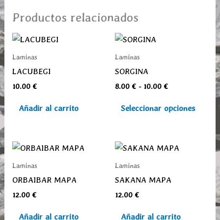
Productos relacionados
Rango
Este
de
prod
precios:
Laminas
Laminas
desde
tiene
LACUBEGI
SORGINA
8.00 €
múlti
hasta
10.00
€
8.00
€
-
10.00
€
varia
10.00 €
Las
Añadir al carrito
Seleccionar opciones
opcio
se
pued
elegi
Laminas
Laminas
en
ORBAIBAR MAPA
SAKANA MAPA
la
12.00
€
12.00
€
pági
de
Añadir al carrito
Añadir al carrito