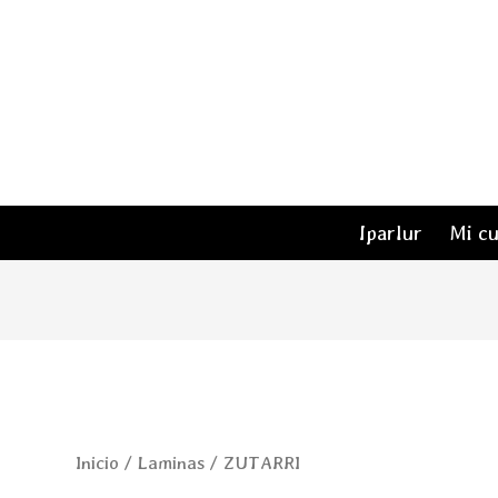
Iparlur
Mi c
ZUTARRI
Inicio
/
Laminas
/ ZUTARRI
cantidad