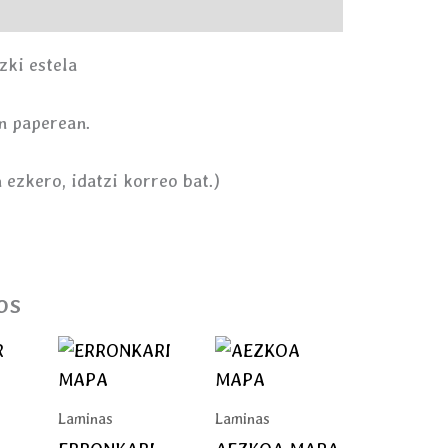
zki estela
n paperean.
 ezkero, idatzi korreo bat.)
os
Laminas
Laminas