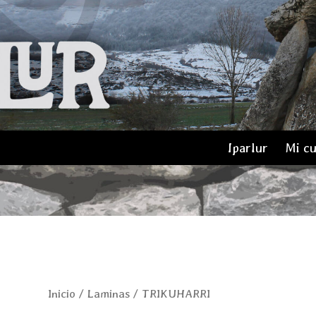
Iparlur
Mi c
TRIKUHARRI
Inicio
/
Laminas
/ TRIKUHARRI
cantidad