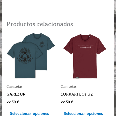
Productos relacionados
Este
Este
producto
prod
tiene
tiene
múltiples
múlti
variantes.
varia
Las
Las
opciones
opcio
se
se
Camisetas
Camisetas
pueden
pued
GAREZUR
LURRARI LOTUZ
elegir
elegi
22.50
€
22.50
€
en
en
la
la
Seleccionar opciones
Seleccionar opciones