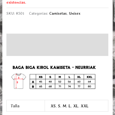
existencias.
SKU:
K501
Categorías:
Camisetas
,
Unisex
Descripción
Información adicional
Talla
XS
,
S
,
M
,
L
,
XL
,
XXL