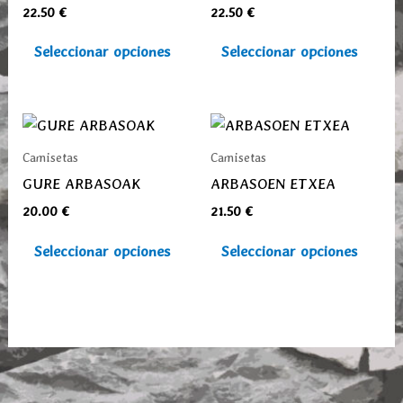
22.50
€
22.50
€
variantes.
varia
Las
Las
Seleccionar opciones
Seleccionar opciones
opciones
opcio
se
se
pueden
pued
Este
Este
elegir
elegi
producto
prod
Camisetas
Camisetas
en
en
tiene
tiene
GURE ARBASOAK
ARBASOEN ETXEA
la
la
múltiples
múlti
20.00
€
21.50
€
página
pági
variantes.
varia
de
de
Las
Las
Seleccionar opciones
Seleccionar opciones
producto
prod
opciones
opcio
se
se
pueden
pued
elegir
elegi
en
en
la
la