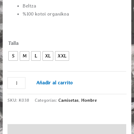
Beltza
%100 kotoi organikoa
Talla
S
M
L
XL
XXL
Añadir al carrito
SKU:
K038
Categorías:
Camisetas
,
Hombre
Descripción