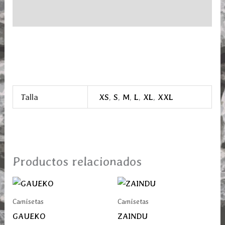
Información adicional
Talla
XS
,
S
,
M
,
L
,
XL
,
XXL
Productos relacionados
Este
Este
producto
prod
Camisetas
Camisetas
tiene
tiene
GAUEKO
ZAINDU
múltiples
múlti