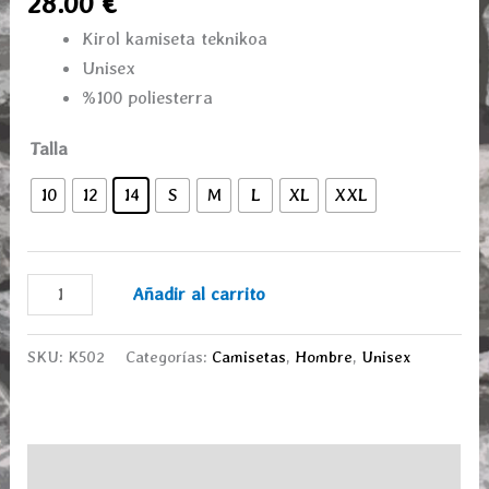
28.00
€
Kirol kamiseta teknikoa
Unisex
%100 poliesterra
Talla
10
12
14
S
M
L
XL
XXL
Añadir al carrito
SKU:
K502
Categorías:
Camisetas
,
Hombre
,
Unisex
Descripción