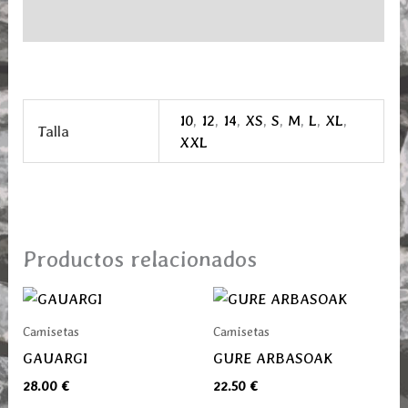
Información adicional
10
,
12
,
14
,
XS
,
S
,
M
,
L
,
XL
,
Talla
XXL
Productos relacionados
Este
Este
producto
prod
Camisetas
Camisetas
tiene
tiene
GAUARGI
GURE ARBASOAK
múltiples
múlti
28.00
€
22.50
€
variantes.
varia