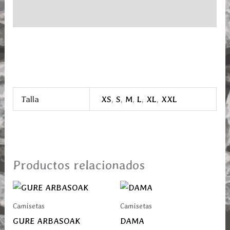
Información adicional
Talla
XS
,
S
,
M
,
L
,
XL
,
XXL
Productos relacionados
Este
Este
producto
prod
Camisetas
Camisetas
tiene
tiene
GURE ARBASOAK
DAMA
múltiples
múlti