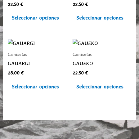
22.50
€
22.50
€
variantes.
varia
Las
Las
Seleccionar opciones
Seleccionar opciones
opciones
opcio
se
se
pueden
pued
Este
Este
elegir
elegi
producto
prod
Camisetas
Camisetas
en
en
tiene
tiene
GAUARGI
GAUEKO
la
la
múltiples
múlti
28.00
€
22.50
€
página
pági
variantes.
varia
de
de
Las
Las
Seleccionar opciones
Seleccionar opciones
producto
prod
opciones
opcio
se
se
pueden
pued
elegir
elegi
en
en
la
la