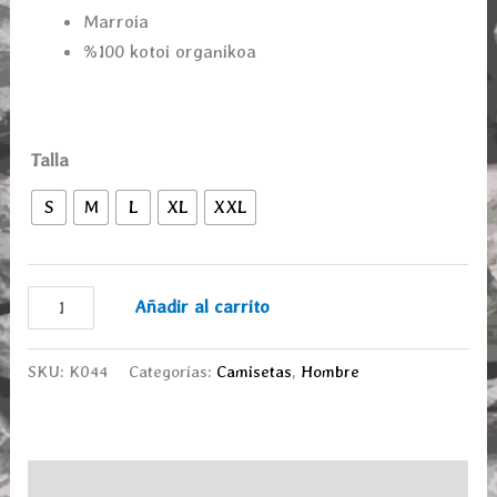
Marroia
%100 kotoi organikoa
Talla
S
M
L
XL
XXL
Añadir al carrito
SKU:
K044
Categorías:
Camisetas
,
Hombre
Descripción